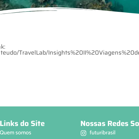
k:
/conteudo/TravelLab/Insights%20II%20Viagens%2
Links do Site
Nossas Redes So
Quem somos
futuribrasil