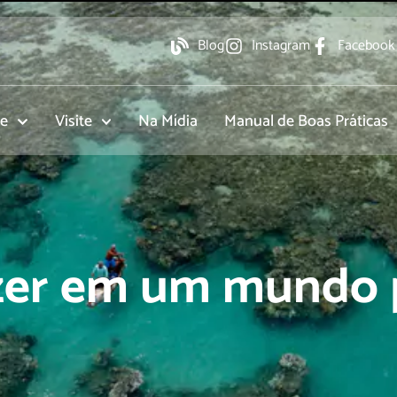
Blog
Instagram
Facebook
re
Visite
Na Mídia
Manual de Boas Práticas
azer em um mundo 