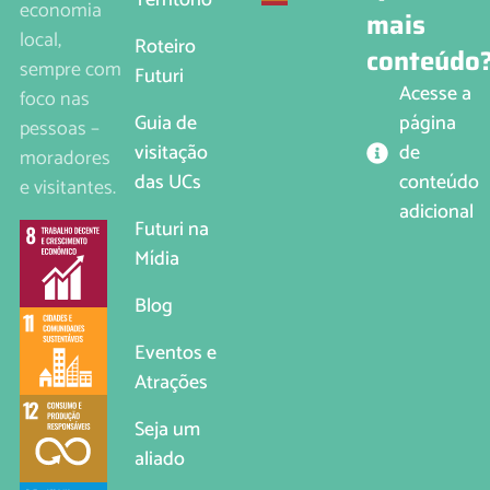
Território
economia
mais
local,
Roteiro
conteúdo
sempre com
Futuri
Acesse a
foco nas
página
Guia de
pessoas –
de
visitação
moradores
conteúdo
das UCs
e visitantes.
adicional
Futuri na
Mídia
Blog
Eventos e
Atrações
Seja um
aliado