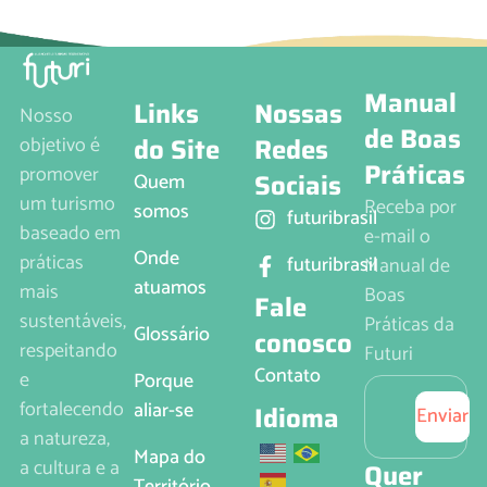
Manual
Links
Nossas
Nosso
de Boas
do Site
Redes
objetivo é
Práticas
promover
Sociais
Quem
um turismo
Receba por
somos
futuribrasil
baseado em
e-mail o
Onde
práticas
futuribrasil
Manual de
atuamos
mais
Boas
Fale
sustentáveis,
Práticas da
Glossário
conosco
respeitando
Futuri
Contato
e
Porque
fortalecendo
aliar-se
Idioma
Enviar
a natureza,
Mapa do
a cultura e a
Quer