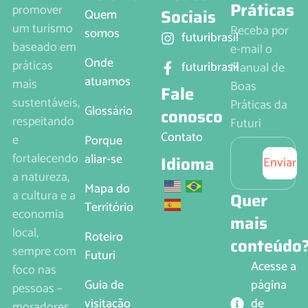
Práticas
promover
Sociais
Quem
um turismo
Receba por
somos
futuribrasil
baseado em
e-mail o
Onde
práticas
futuribrasil
Manual de
atuamos
mais
Boas
Fale
sustentáveis,
Práticas da
Glossário
conosco
respeitando
Futuri
Contato
e
Porque
fortalecendo
aliar-se
Idioma
Enviar
a natureza,
Mapa do
a cultura e a
Quer
Território
economia
mais
local,
Roteiro
conteúdo
sempre com
Futuri
Acesse a
foco nas
página
Guia de
pessoas –
de
visitação
moradores