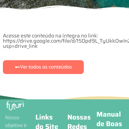
Acesse este conteúdo na íntegra no link:
https://drive.google.com/file/d/15Dpd9L_TyUkkOw
usp=drive_link
Ver todos os conteúdos
Manual
Links
Nossas
Nosso
de Boas
do Site
Redes
objetivo é