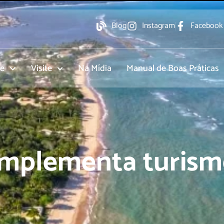
Blog
Instagram
Facebook
re
Visite
Na Mídia
Manual de Boas Práticas
mplementa turismo