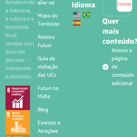
fortalecendo
aliar-se
Idioma
Enviar
a natureza,
Mapa do
a cultura e a
Quer
Território
economia
mais
local,
Roteiro
conteúdo
sempre com
Futuri
Acesse a
foco nas
página
Guia de
pessoas –
de
visitação
moradores
conteúdo
das UCs
e visitantes.
adicional
Futuri na
Mídia
Blog
Eventos e
Atrações