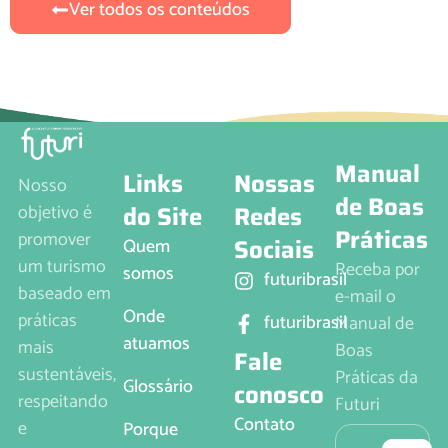
Ver todos os conteúdos
Manual
Links
Nossas
Nosso
de Boas
do Site
Redes
objetivo é
Práticas
promover
Sociais
Quem
um turismo
Receba por
somos
futuribrasil
baseado em
e-mail o
Onde
práticas
futuribrasil
Manual de
atuamos
mais
Boas
Fale
sustentáveis,
Práticas da
Glossário
conosco
respeitando
Futuri
Contato
e
Porque