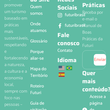
Práticas
promover
Sociais
Quem
um turismo
Receba por
somos
futuribrasil
baseado em
e-mail o
Onde
práticas
futuribrasil
Manual de
atuamos
mais
Boas
Fale
sustentáveis,
Práticas da
Glossário
conosco
respeitando
Futuri
Contato
e
Porque
fortalecendo
aliar-se
Idioma
Enviar
a natureza,
Mapa do
a cultura e a
Quer
Território
economia
mais
local,
Roteiro
conteúdo
sempre com
Futuri
Acesse a
foco nas
página
Guia de
pessoas –
de