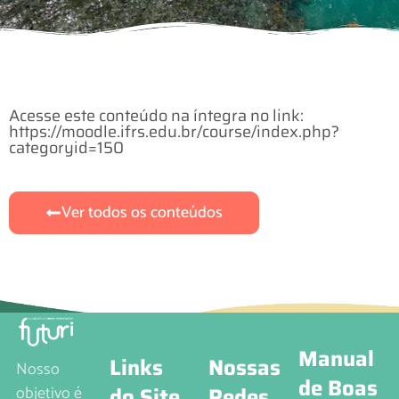
Acesse este conteúdo na íntegra no link:
https://moodle.ifrs.edu.br/course/index.php?
categoryid=150
Ver todos os conteúdos
Manual
Links
Nossas
Nosso
de Boas
do Site
Redes
objetivo é