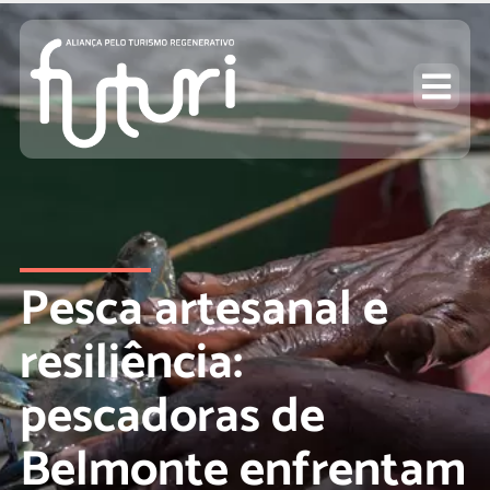
Pesca artesanal e
resiliência:
pescadoras de
Belmonte enfrentam