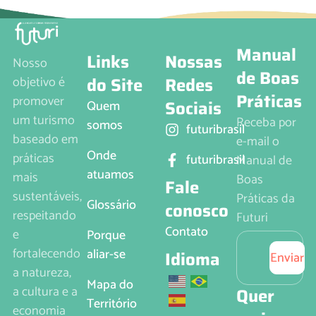
Manual
Links
Nossas
Nosso
de Boas
do Site
Redes
objetivo é
Práticas
promover
Sociais
Quem
um turismo
Receba por
somos
futuribrasil
baseado em
e-mail o
Onde
práticas
futuribrasil
Manual de
atuamos
mais
Boas
Fale
sustentáveis,
Práticas da
Glossário
conosco
respeitando
Futuri
Contato
e
Porque
fortalecendo
aliar-se
Idioma
Enviar
a natureza,
Mapa do
a cultura e a
Quer
Território
economia