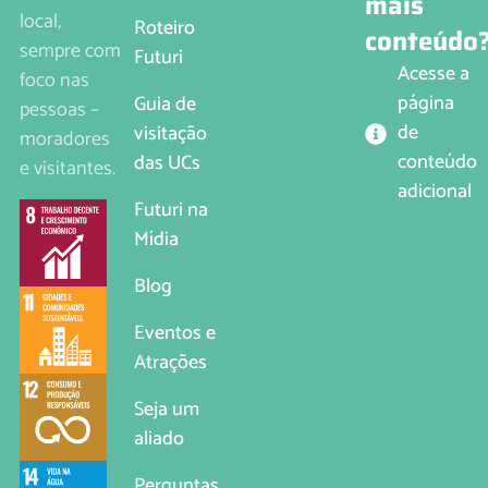
mais
local,
Roteiro
conteúdo
sempre com
Futuri
Acesse a
foco nas
página
Guia de
pessoas –
de
visitação
moradores
conteúdo
das UCs
e visitantes.
adicional
Futuri na
Mídia
Blog
Eventos e
Atrações
Seja um
aliado
Perguntas