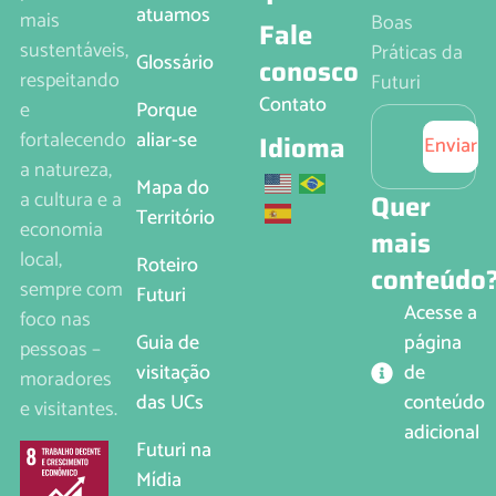
atuamos
mais
Boas
Fale
sustentáveis,
Práticas da
Glossário
conosco
respeitando
Futuri
Contato
e
Porque
fortalecendo
aliar-se
Idioma
Enviar
a natureza,
Mapa do
a cultura e a
Quer
Território
economia
mais
local,
Roteiro
conteúdo
sempre com
Futuri
Acesse a
foco nas
página
Guia de
pessoas –
de
visitação
moradores
conteúdo
das UCs
e visitantes.
adicional
Futuri na
Mídia