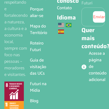
conosco
respeitando
Futuri
Contato
e
Porque
fortalecendo
aliar-se
Idioma
Enviar
a natureza,
Mapa do
a cultura e a
Quer
Território
economia
mais
local,
Roteiro
conteúdo
sempre com
Futuri
Acesse a
foco nas
página
Guia de
pessoas –
de
visitação
moradores
conteúdo
das UCs
e visitantes.
adicional
Futuri na
Mídia
Blog