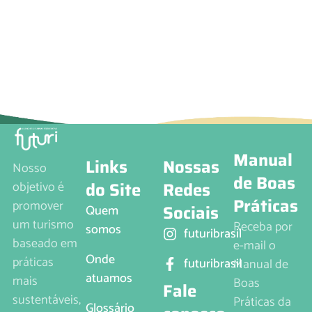
Manual
Links
Nossas
Nosso
de Boas
do Site
Redes
objetivo é
Práticas
promover
Sociais
Quem
um turismo
Receba por
somos
futuribrasil
baseado em
e-mail o
Onde
práticas
futuribrasil
Manual de
atuamos
mais
Boas
Fale
sustentáveis,
Práticas da
Glossário