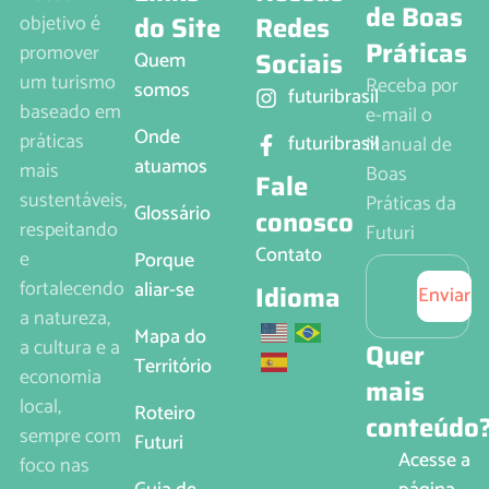
de Boas
do Site
Redes
objetivo é
Práticas
promover
Sociais
Quem
um turismo
Receba por
somos
futuribrasil
baseado em
e-mail o
Onde
práticas
futuribrasil
Manual de
atuamos
mais
Boas
Fale
sustentáveis,
Práticas da
Glossário
conosco
respeitando
Futuri
Contato
e
Porque
fortalecendo
aliar-se
Idioma
Enviar
a natureza,
Mapa do
a cultura e a
Quer
Território
economia
mais
local,
Roteiro
conteúdo
sempre com
Futuri
Acesse a
foco nas