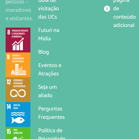
página
Guia de
pessoas –
de
visitação
moradores
conteúdo
das UCs
e visitantes.
adicional
Futuri na
Mídia
Blog
Eventos e
Atrações
Seja um
aliado
Perguntas
Frequentes
Política de