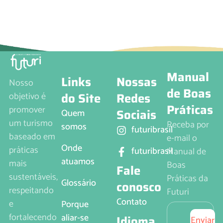
Manual
Links
Nossas
Nosso
de Boas
do Site
Redes
objetivo é
Práticas
promover
Sociais
Quem
um turismo
Receba por
somos
futuribrasil
baseado em
e-mail o
Onde
práticas
futuribrasil
Manual de
atuamos
mais
Boas
Fale
sustentáveis,
Práticas da
Glossário
conosco
respeitando
Futuri
Contato
e
Porque
fortalecendo
aliar-se
Idioma
Enviar