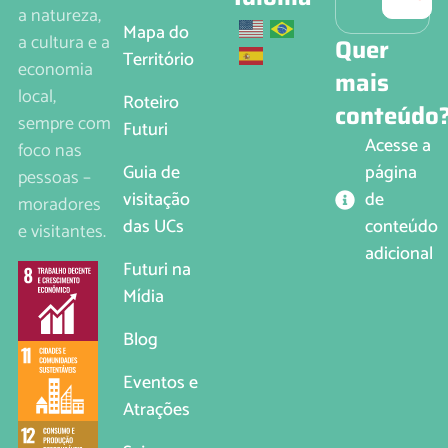
a natureza,
Mapa do
a cultura e a
Quer
Território
economia
mais
local,
Roteiro
conteúdo
sempre com
Futuri
Acesse a
foco nas
página
Guia de
pessoas –
de
visitação
moradores
conteúdo
das UCs
e visitantes.
adicional
Futuri na
Mídia
Blog
Eventos e
Atrações