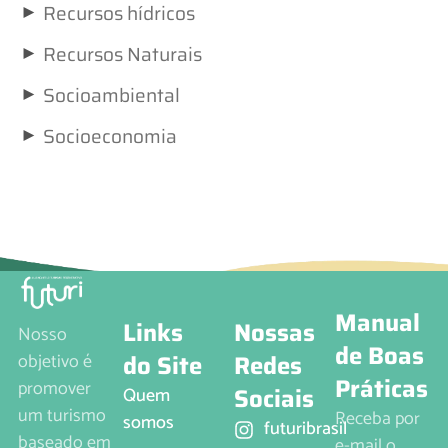
►
Recursos hídricos
►
Recursos Naturais
►
Socioambiental
►
Socioeconomia
Manual
Links
Nossas
Nosso
de Boas
do Site
Redes
objetivo é
Práticas
promover
Sociais
Quem
um turismo
Receba por
somos
futuribrasil
baseado em
e-mail o