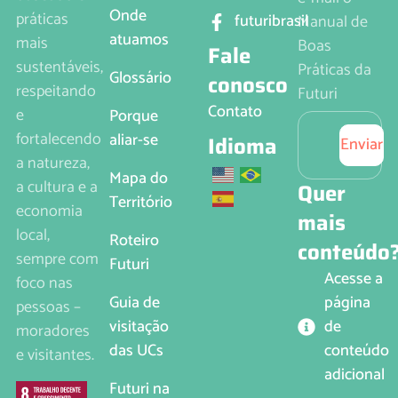
Onde
práticas
futuribrasil
Manual de
atuamos
mais
Boas
Fale
sustentáveis,
Práticas da
Glossário
conosco
respeitando
Futuri
Contato
e
Porque
fortalecendo
aliar-se
Idioma
Enviar
a natureza,
Mapa do
a cultura e a
Quer
Território
economia
mais
local,
Roteiro
conteúdo
sempre com
Futuri
Acesse a
foco nas
página
Guia de
pessoas –
de
visitação
moradores
conteúdo
das UCs
e visitantes.
adicional
Futuri na